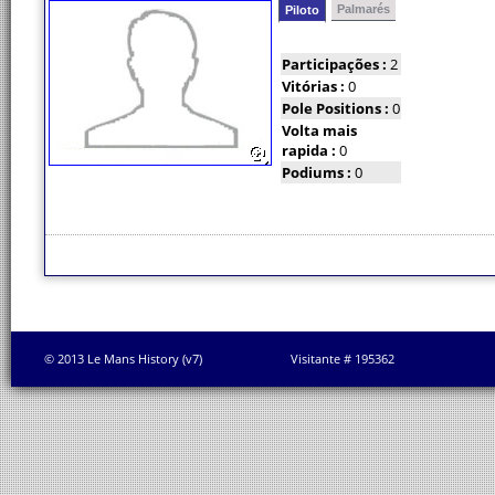
Palmarés
Piloto
Participações :
2
Vitórias :
0
Pole Positions :
0
Volta mais
rapida :
0
Podiums :
0
© 2013 Le Mans History (v7)
Visitante # 195362