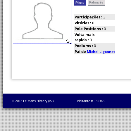
Palmarés
Piloto
Participações :
3
Vitórias :
0
Pole Positions :
0
Volta mais
rapida :
0
Podiums :
0
Pai de
Michel Ligonnet
© 2013 Le Mans History (v7)
Visitante # 135345