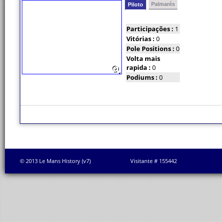
Palmarés
Piloto
Participações :
1
Vitórias :
0
Pole Positions :
0
Volta mais
rapida :
0
Podiums :
0
© 2013 Le Mans History (v7)
Visitante # 155442