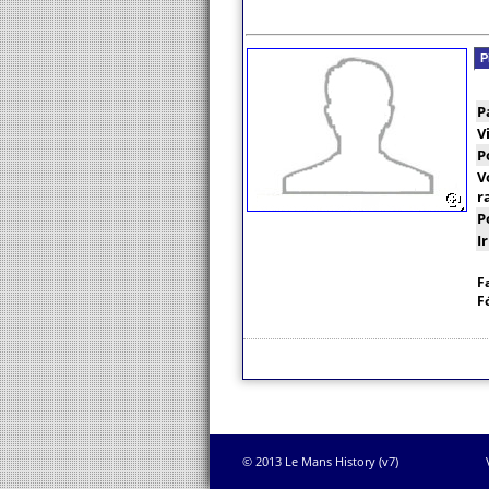
P
P
V
P
V
r
P
I
F
F
© 2013 Le Mans History (v7)