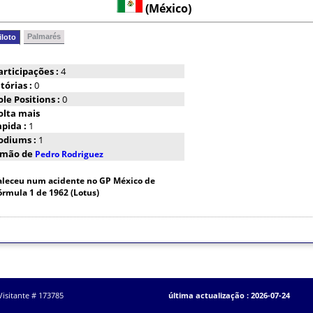
(México)
Palmarés
iloto
articipações :
4
itórias :
0
ole Positions :
0
olta mais
apida :
1
odiums :
1
rmão de
Pedro Rodriguez
aleceu num acidente no GP México de
órmula 1 de 1962 (Lotus)
Visitante # 173785
última actualização : 2026-07-24