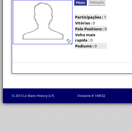
Palmarés
Piloto
Participações :
1
Vitórias :
0
Pole Positions :
0
Volta mais
rapida :
0
Podiums :
0
© 2013 Le Mans History (v7)
Visitante # 149532