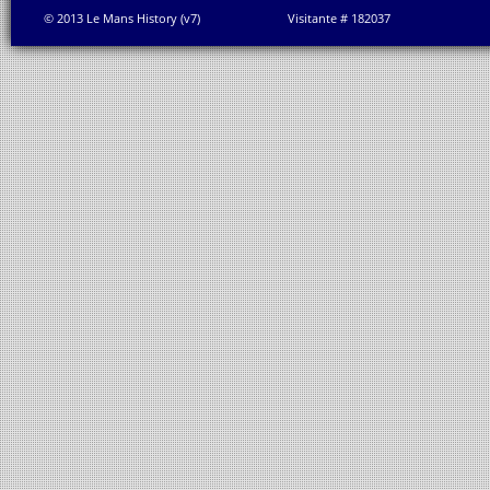
© 2013 Le Mans History (v7)
Visitante # 182037