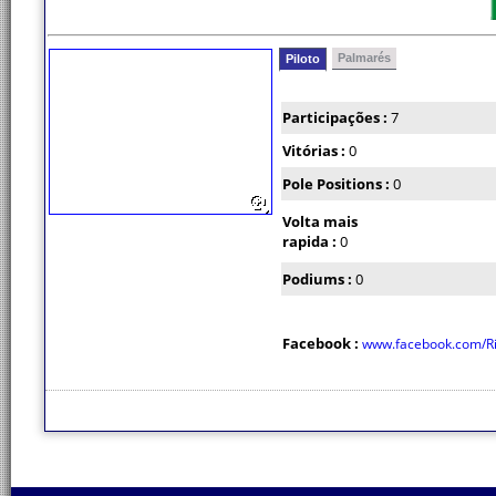
Palmarés
Piloto
Participações :
7
Vitórias :
0
Pole Positions :
0
Volta mais
rapida :
0
Podiums :
0
Facebook :
www.facebook.com/Ric