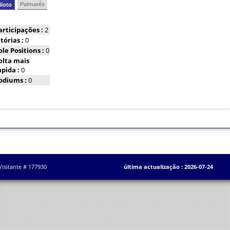
Palmarés
iloto
articipações :
2
itórias :
0
ole Positions :
0
olta mais
apida :
0
odiums :
0
Visitante # 177930
última actualização : 2026-07-24