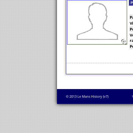
P
P
V
P
V
r
P
© 2013 Le Mans History (v7)