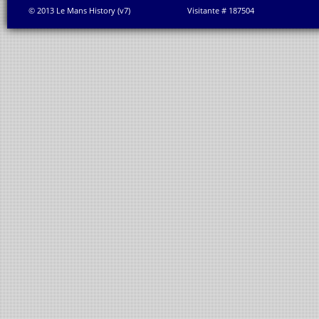
© 2013 Le Mans History (v7)
Visitante # 187504