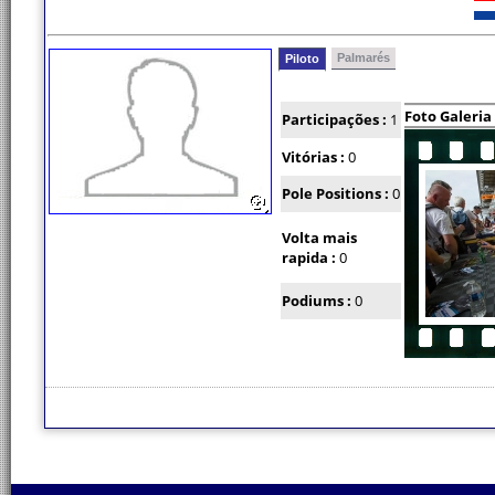
Palmarés
Piloto
Foto Galeria
Participações :
1
Vitórias :
0
Pole Positions :
0
Volta mais
rapida :
0
Podiums :
0