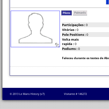
Palmarés
Piloto
Participações :
0
Vitórias :
0
Pole Positions :
0
Volta mais
rapida :
0
Podiums :
0
Faleceu durante os testes de Abr
© 2013 Le Mans History (v7)
Visitante # 146272