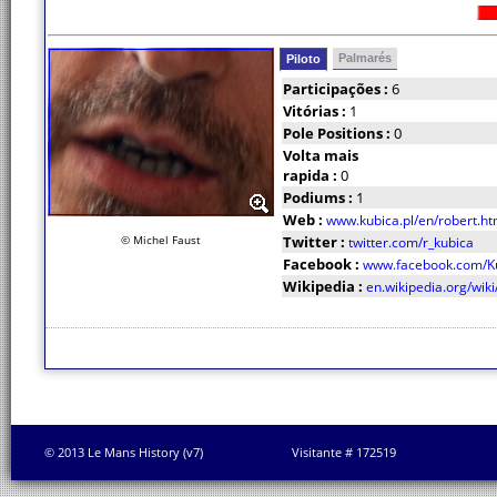
Palmarés
Piloto
Participações :
6
Vitórias :
1
Pole Positions :
0
Volta mais
rapida :
0
Podiums :
1
Web :
www.kubica.pl/en/robert.ht
© Michel Faust
Twitter :
twitter.com/r_kubica
Facebook :
www.facebook.com/Kub
Wikipedia :
en.wikipedia.org/wik
© 2013 Le Mans History (v7)
Visitante # 172519