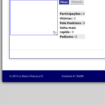
Palmarés
Piloto
Participações :
4
Vitórias :
0
Pole Positions :
0
Volta mais
rapida :
0
Podiums :
0
© 2013 Le Mans History (v7)
Visitante # 134285