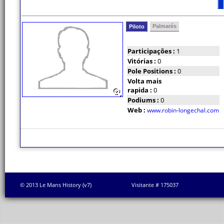
Palmarés
Piloto
Participações :
1
Vitórias :
0
Pole Positions :
0
Volta mais
rapida :
0
Podiums :
0
Web :
www.robin-longechal.com
© 2013 Le Mans History (v7)
Visitante # 175037