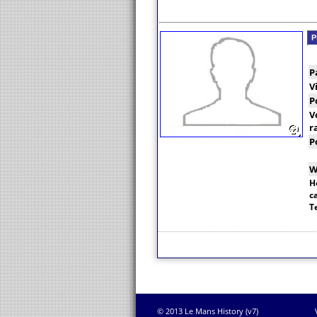
P
P
V
P
V
r
P
W
H
c
T
© 2013 Le Mans History (v7)