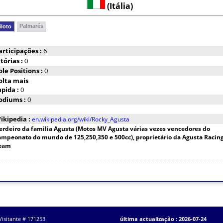
(Itália)
Palmarés
iloto
articipações :
6
itórias :
0
ole Positions :
0
olta mais
apida :
0
odiums :
0
ikipedia :
en.wikipedia.org/wiki/Rocky_Agusta
erdeiro da familia Agusta (Motos MV Agusta várias vezes vencedores do
ampeonato do mundo de 125,250,350 e 500cc), proprietário da Agusta Racin
eam
Visitante # 171253
última actualização : 2026-07-24