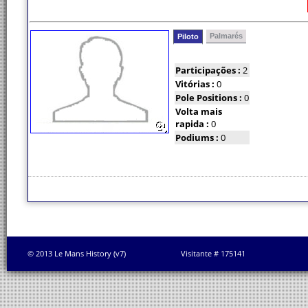
Palmarés
Piloto
Participações :
2
Vitórias :
0
Pole Positions :
0
Volta mais
rapida :
0
Podiums :
0
© 2013 Le Mans History (v7)
Visitante # 175141