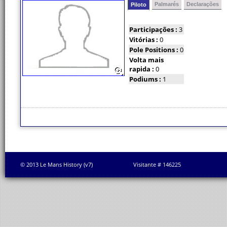
Palmarés
Declarações
Piloto
Participações :
3
Vitórias :
0
Pole Positions :
0
Volta mais
rapida :
0
Podiums :
1
© 2013 Le Mans History (v7)
Visitante # 146225