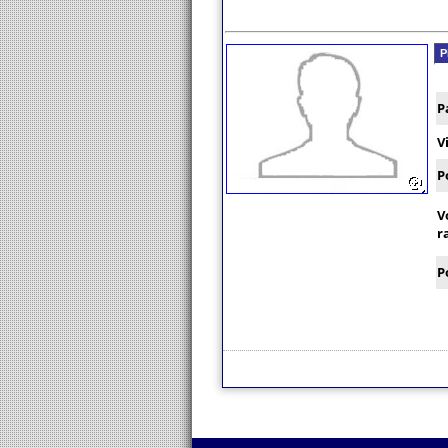
P
P
V
P
V
r
P