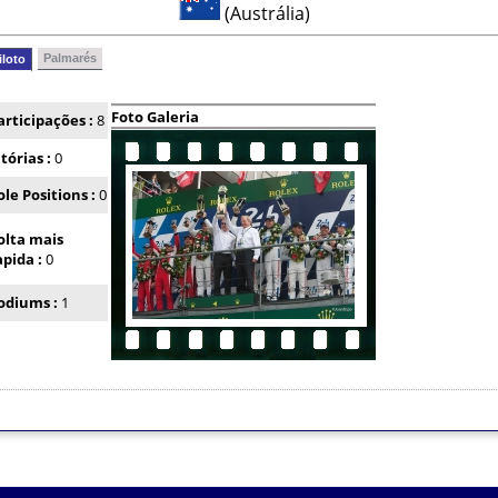
(Austrália)
Palmarés
iloto
Foto Galeria
articipações :
8
itórias :
0
ole Positions :
0
olta mais
apida :
0
odiums :
1