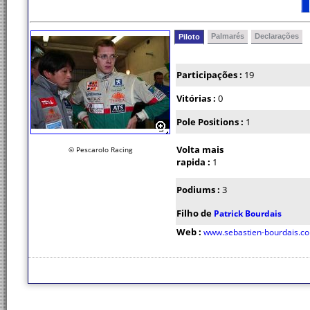
Palmarés
Declarações
Piloto
Participações :
19
Vitórias :
0
Pole Positions :
1
Volta mais
© Pescarolo Racing
rapida :
1
Podiums :
3
Filho de
Patrick Bourdais
Web :
www.sebastien-bourdais.c