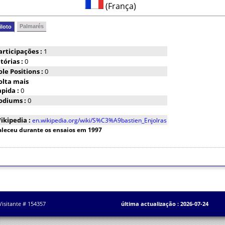
(França)
Palmarés
iloto
articipações :
1
itórias :
0
ole Positions :
0
olta mais
apida :
0
odiums :
0
ikipedia :
en.wikipedia.org/wiki/S%C3%A9bastien_Enjolras
aleceu durante os ensaios em 1997
Visitante # 154357
última actualização : 2026-07-24