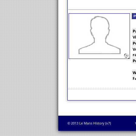
P
P
V
P
V
r
P
W
F
© 2013 Le Mans History (v7)