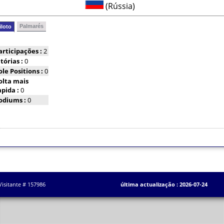
(Rússia)
Palmarés
iloto
articipações :
2
itórias :
0
ole Positions :
0
olta mais
apida :
0
odiums :
0
Visitante # 157986
última actualização : 2026-07-24