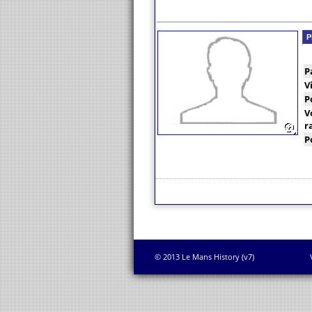
P
P
V
P
V
r
P
© 2013 Le Mans History (v7)