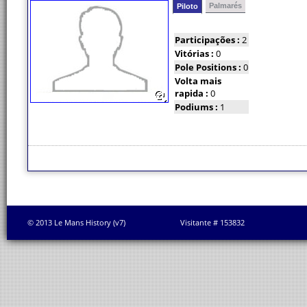
Palmarés
Piloto
Participações :
2
Vitórias :
0
Pole Positions :
0
Volta mais
rapida :
0
Podiums :
1
© 2013 Le Mans History (v7)
Visitante # 153832