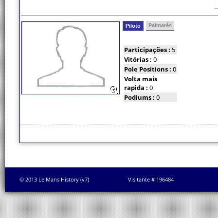
Palmarés
Piloto
Participações :
5
Vitórias :
0
Pole Positions :
0
Volta mais
rapida :
0
Podiums :
0
© 2013 Le Mans History (v7)
Visitante # 196484