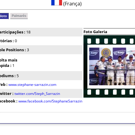
(França)
Palmarés
iloto
Foto Galeria
articipações :
18
itórias :
0
ole Positions :
3
olta mais
apida :
1
odiums :
5
eb :
www.stephane-sarrazin.com
witter :
twitter.com/Steph_Sarrazin
acebook :
www.facebook.com/StephaneSarrazin