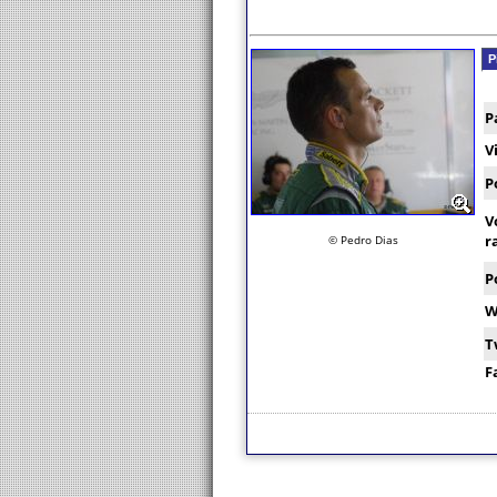
P
P
V
P
V
r
© Pedro Dias
P
W
T
F