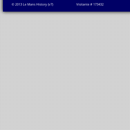
© 2013 Le Mans History (v7)
Visitante # 173432