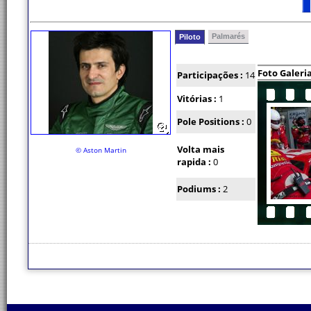
Palmarés
Piloto
Foto Galeri
Participações :
14
Vitórias :
1
Pole Positions :
0
Volta mais
© Aston Martin
rapida :
0
Podiums :
2