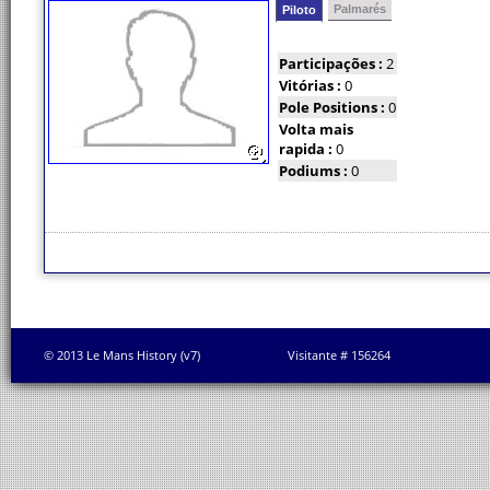
Palmarés
Piloto
Participações :
2
Vitórias :
0
Pole Positions :
0
Volta mais
rapida :
0
Podiums :
0
© 2013 Le Mans History (v7)
Visitante # 156264