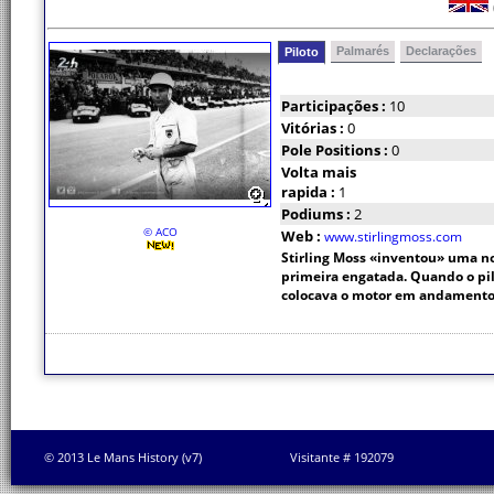
Palmarés
Declarações
Piloto
Participações :
10
Vitórias :
0
Pole Positions :
0
Volta mais
rapida :
1
Podiums :
2
© ACO
Web :
www.stirlingmoss.com
Stirling Moss «inventou» uma no
primeira engatada. Quando o pi
colocava o motor em andamento
© 2013 Le Mans History (v7)
Visitante # 192079