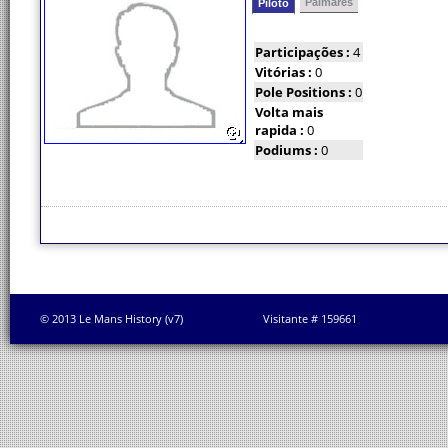
Palmarés
Piloto
Participações :
4
Vitórias :
0
Pole Positions :
0
Volta mais
rapida :
0
Podiums :
0
© 2013 Le Mans History (v7)
Visitante # 159661