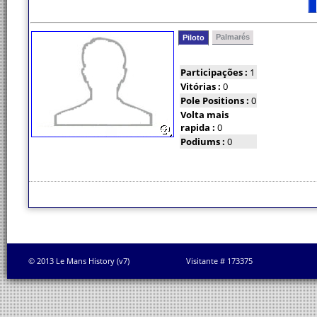
Palmarés
Piloto
Participações :
1
Vitórias :
0
Pole Positions :
0
Volta mais
rapida :
0
Podiums :
0
© 2013 Le Mans History (v7)
Visitante # 173375