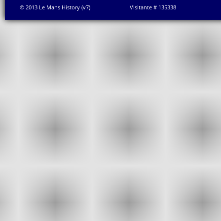
© 2013 Le Mans History (v7)
Visitante # 135338