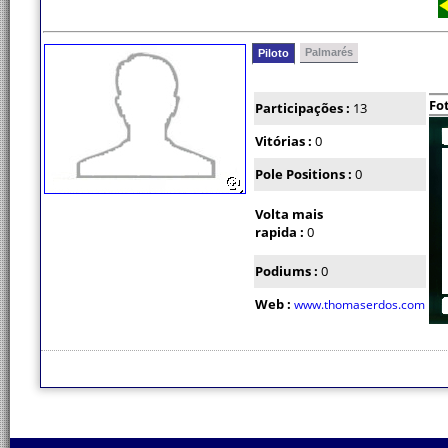
Palmarés
Piloto
Fo
Participações :
13
Vitórias :
0
Pole Positions :
0
Volta mais
rapida :
0
Podiums :
0
Web :
www.thomaserdos.com