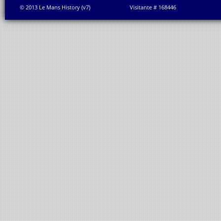
© 2013 Le Mans History (v7)
Visitante # 168446