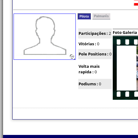
Palmarés
Piloto
Foto Galeria
Participações :
2
Vitórias :
0
Pole Positions :
0
Volta mais
rapida :
0
Podiums :
0