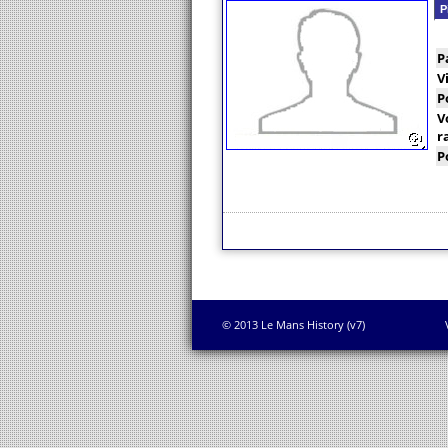
P
P
V
P
V
r
P
© 2013 Le Mans History (v7)