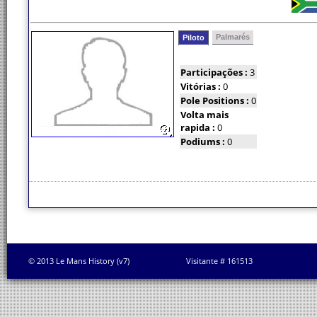
Palmarés
Piloto
Participações :
3
Vitórias :
0
Pole Positions :
0
Volta mais
rapida :
0
Podiums :
0
© 2013 Le Mans History (v7)
Visitante # 161513