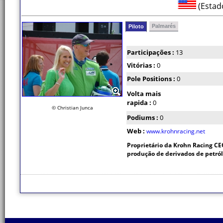
(Estad
Palmarés
Piloto
Participações :
13
Vitórias :
0
Pole Positions :
0
Volta mais
rapida :
0
© Christian Junca
Podiums :
0
Web :
www.krohnracing.net
Proprietário da Krohn Racing CE
produção de derivados de petról