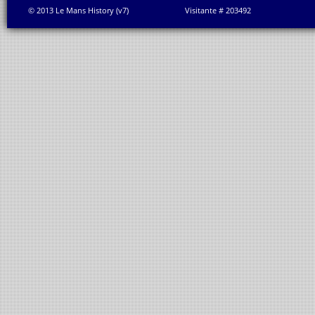
© 2013 Le Mans History (v7)
Visitante # 203492