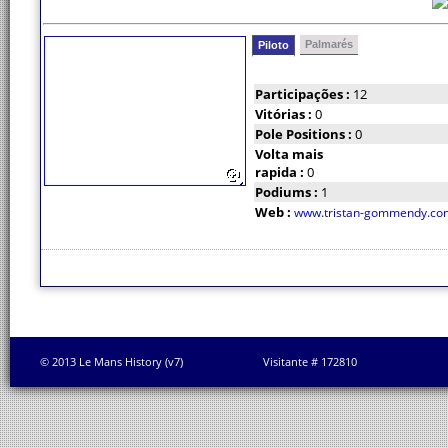
Palmarés
Piloto
Participações :
12
Vitórias :
0
Pole Positions :
0
Volta mais
rapida :
0
Podiums :
1
Web :
www.tristan-gommendy.co
© 2013 Le Mans History (v7)
Visitante # 172810