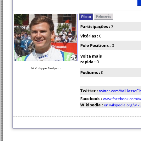
Palmarés
Piloto
Participações :
3
Vitórias :
0
Pole Positions :
0
Volta mais
rapida :
0
© Philippe Guilpain
Podiums :
0
Twitter :
twitter.com/ValHasseCl
Facebook :
www.facebook.com/va
Wikipedia :
en.wikipedia.org/wik