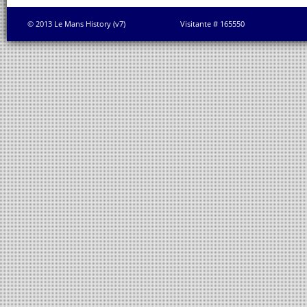
© 2013 Le Mans History (v7)
Visitante # 165550