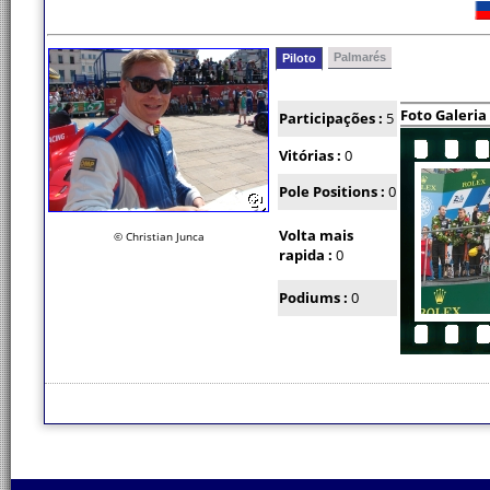
Palmarés
Piloto
Foto Galeria
Participações :
5
Vitórias :
0
Pole Positions :
0
Volta mais
© Christian Junca
rapida :
0
Podiums :
0