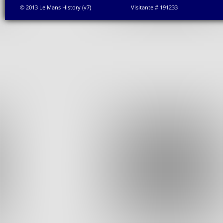
© 2013 Le Mans History (v7)
Visitante # 191233