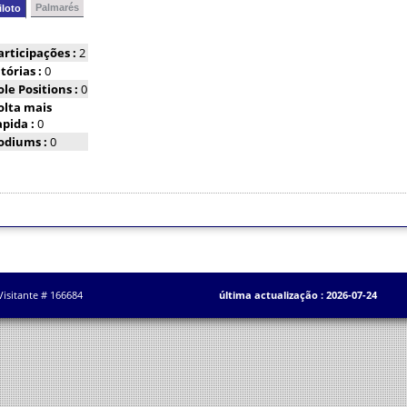
Palmarés
iloto
articipações :
2
itórias :
0
ole Positions :
0
olta mais
apida :
0
odiums :
0
Visitante # 166684
última actualização : 2026-07-24