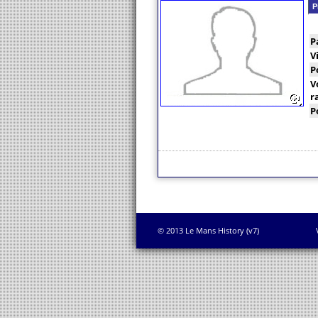
P
P
V
P
V
r
P
© 2013 Le Mans History (v7)