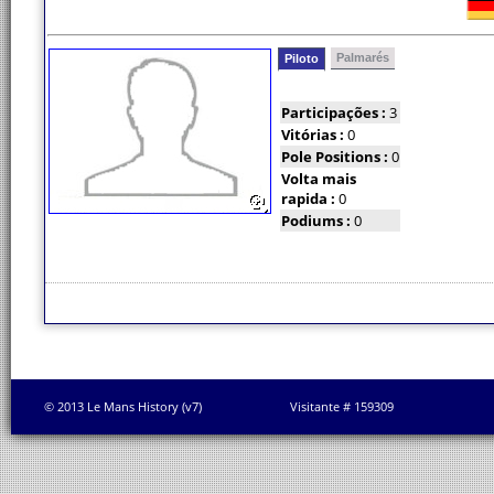
Palmarés
Piloto
Participações :
3
Vitórias :
0
Pole Positions :
0
Volta mais
rapida :
0
Podiums :
0
© 2013 Le Mans History (v7)
Visitante # 159309