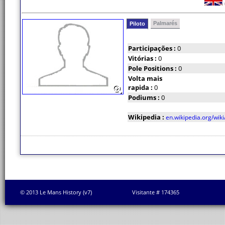
Palmarés
Piloto
Participações :
0
Vitórias :
0
Pole Positions :
0
Volta mais
rapida :
0
Podiums :
0
Wikipedia :
en.wikipedia.org/wik
© 2013 Le Mans History (v7)
Visitante # 174365