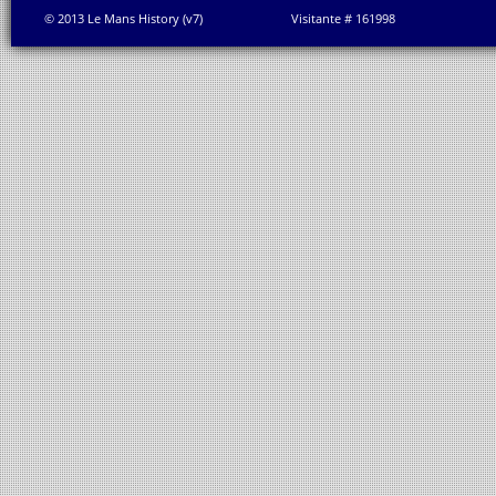
© 2013 Le Mans History (v7)
Visitante # 161998