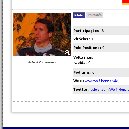
Palmarés
Piloto
Participações :
8
Vitórias :
0
Pole Positions :
0
Volta mais
rapida :
0
© René Christensen
Podiums :
0
Web :
www.wolf-henzler.de
Twitter :
twitter.com/Wolf_Henzl