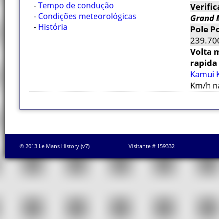
-
Tempo de condução
Verific
-
Condições meteorológicas
Grand 
-
História
Pole Po
239.70
Volta 
rapida
Kamui 
Km/h na
© 2013 Le Mans History (v7)
Visitante # 159332