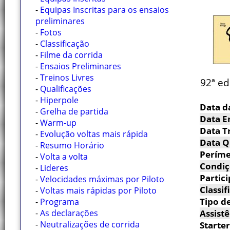
-
Equipas Inscritas para os ensaios
preliminares
-
Fotos
-
Classificação
-
Filme da corrida
-
Ensaios Preliminares
-
Treinos Livres
92ª ed
-
Qualificações
-
Hiperpole
Data d
-
Grelha de partida
Data E
-
Warm-up
Data Tr
-
Evolução voltas mais rápida
Data Q
-
Resumo Horário
Períme
-
Volta a volta
Condiç
-
Lideres
Partici
-
Velocidades máximas por Piloto
Classif
-
Voltas mais rápidas por Piloto
Tipo de
-
Programa
-
As declarações
Assistê
-
Neutralizações de corrida
Starter