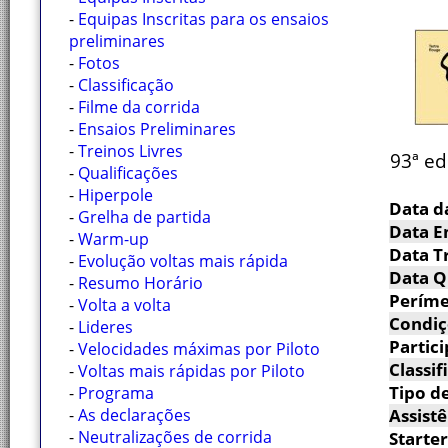
-
Equipas Inscritas para os ensaios
preliminares
-
Fotos
-
Classificação
-
Filme da corrida
-
Ensaios Preliminares
-
Treinos Livres
93ª ed
-
Qualificações
-
Hiperpole
Data d
-
Grelha de partida
Data E
-
Warm-up
Data Tr
-
Evolução voltas mais rápida
Data Q
-
Resumo Horário
Períme
-
Volta a volta
Condiç
-
Lideres
Partici
-
Velocidades máximas por Piloto
Classif
-
Voltas mais rápidas por Piloto
Tipo de
-
Programa
-
As declarações
Assistê
-
Neutralizações de corrida
Starter