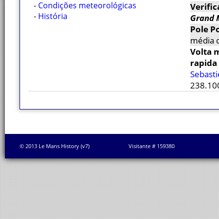
-
Condições meteorológicas
Verific
-
História
Grand 
Pole Po
média 
Volta 
rapida
Sebasti
238.100
© 2013 Le Mans History (v7)
Visitante # 159380