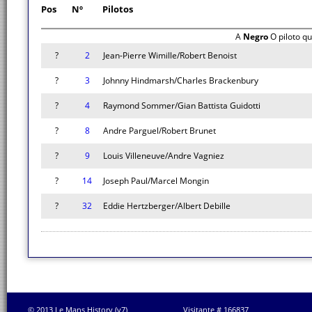
Pos
Nº
Pilotos
A
Negro
O piloto q
?
2
Jean-Pierre Wimille/Robert Benoist
?
3
Johnny Hindmarsh/Charles Brackenbury
?
4
Raymond Sommer/Gian Battista Guidotti
?
8
Andre Parguel/Robert Brunet
?
9
Louis Villeneuve/Andre Vagniez
?
14
Joseph Paul/Marcel Mongin
?
32
Eddie Hertzberger/Albert Debille
© 2013 Le Mans History (v7)
Visitante # 166837