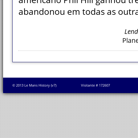
abandonou em todas as outra
Lend
Plane
© 2013 Le Mans History (v7)
Visitante # 172607