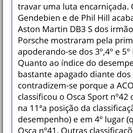
travar uma luta encarniçada. 
Gendebien e de Phil Hill aca
Aston Martin DB3 S dos irmã
Porsche mostraram pela prime
apoderando-se dos 3º,4º e 5º l
Quanto ao índice do desemp
bastante apagado diante dos Os
contradizem-se porque a ACO 
classificou o Osca Sport nº42
na 11ªa posição da classificaç
desempenho) e em 4º lugar (
Osca nº41. Outras classificaçõ