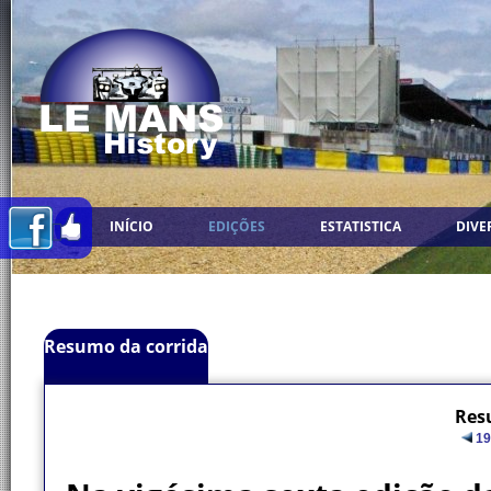
INÍCIO
EDIÇÕES
ESTATISTICA
DIVE
Resumo da corrida
Res
19