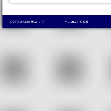
© 2013 Le Mans History (v7)
Visitante # 178268