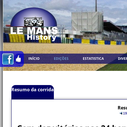
INÍCIO
EDIÇÕES
ESTATISTICA
DIVE
Resumo da corrida
Res
19