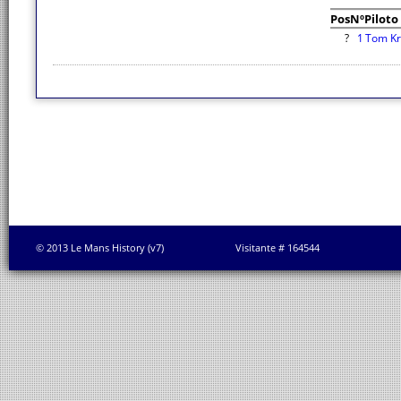
Pos
Nº
Piloto
?
1
Tom Kr
© 2013 Le Mans History (v7)
Visitante # 164544