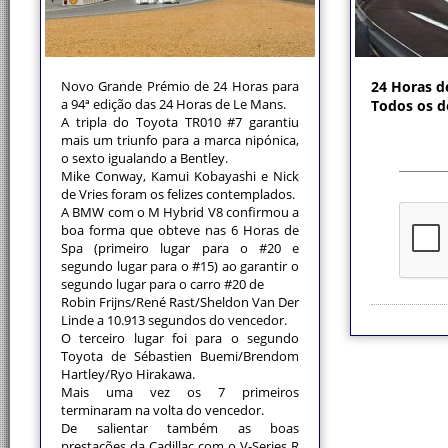
Novo Grande Prémio de 24 Horas para
24 Horas d
a 94ª edição das 24 Horas de Le Mans.
Todos os d
A tripla do Toyota TR010 #7 garantiu
mais um triunfo para a marca nipónica,
o sexto igualando a Bentley.
Mike Conway, Kamui Kobayashi e Nick
de Vries foram os felizes contemplados.
A BMW com o M Hybrid V8 confirmou a
boa forma que obteve nas 6 Horas de
Spa (primeiro lugar para o #20 e
segundo lugar para o #15) ao garantir o
segundo lugar para o carro #20 de
Robin Frijns/René Rast/Sheldon Van Der
Linde a 10.913 segundos do vencedor.
O terceiro lugar foi para o segundo
Toyota de Sébastien Buemi/Brendom
Hartley/Ryo Hirakawa.
Mais uma vez os 7 primeiros
terminaram na volta do vencedor.
De salientar também as boas
prestações da Cadillac com o V-Series R