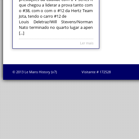
que chegou a liderar a prova tanto com
o #38, com o com o #12 da Hertz Team
Jota, tendo o carro #12 de
Louis Deletraz/Will Stevens/Norman
Nato terminado no quarto lugar a apen
[...]
Ler mais
© 2013 Le Mans History (v7)
Visitante # 172528