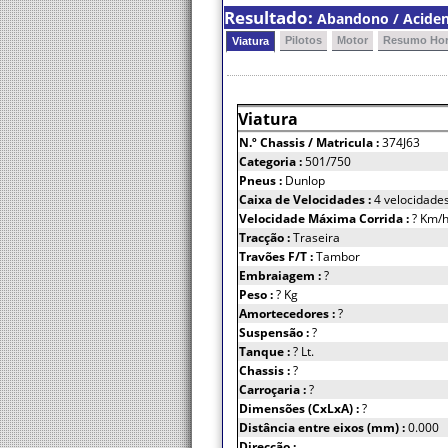
Resultado:
Abandono / Acident
Pilotos
Motor
Resumo Hor
Viatura
Viatura
N.º Chassis
/ Matricula :
374J63
Categoria :
501/750
Pneus :
Dunlop
Caixa de Velocidades :
4 velocidade
Velocidade Máxima Corrida :
? Km/
Tracção :
Traseira
Travões F/T :
Tambor
Embraiagem :
?
Peso :
? Kg
Amortecedores :
?
Suspensão :
?
Tanque :
? Lt.
Chassis :
?
Carroçaria :
?
Dimensões (CxLxA) :
?
Distância entre eixos (mm) :
0.000
Direcção :