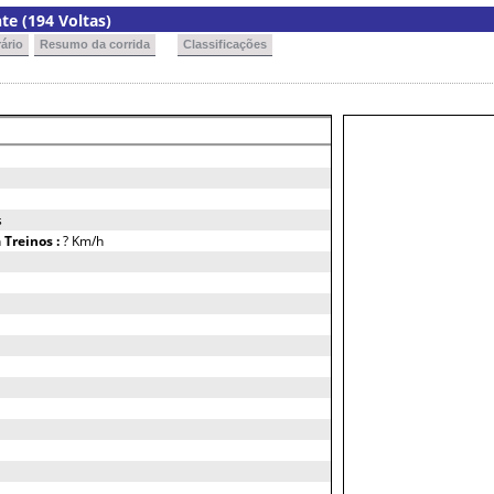
e (194 Voltas)
ário
Resumo da corrida
Classificações
s
h
Treinos :
? Km/h