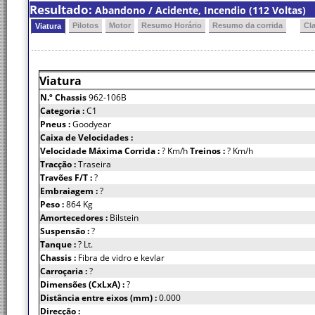
Resultado:
Abandono / Acidente, Incendio (112 Voltas)
Pilotos
Motor
Resumo Horário
Resumo da corrida
Cl
Viatura
Viatura
N.º Chassis
962-106B
Categoria :
C1
Pneus :
Goodyear
Caixa de Velocidades :
Velocidade Máxima Corrida :
? Km/h
Treinos :
? Km/h
Tracção :
Traseira
Travões F/T :
?
Embraiagem :
?
Peso :
864 Kg
Amortecedores :
Bilstein
Suspensão :
?
Tanque :
? Lt.
Chassis :
Fibra de vidro e kevlar
Carroçaria :
?
Dimensões (CxLxA) :
?
Distância entre eixos (mm) :
0.000
Direcção :