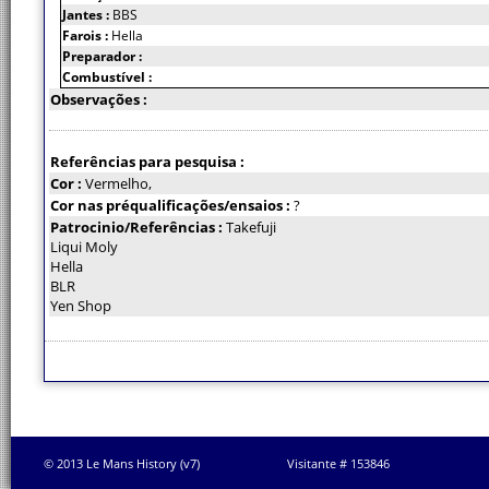
Jantes :
BBS
Farois :
Hella
Preparador :
Combustível :
Observações :
Referências para pesquisa :
Cor :
Vermelho,
Cor nas préqualificações/ensaios :
?
Patrocinio/Referências :
Takefuji
Liqui Moly
Hella
BLR
Yen Shop
© 2013 Le Mans History (v7)
Visitante # 153846