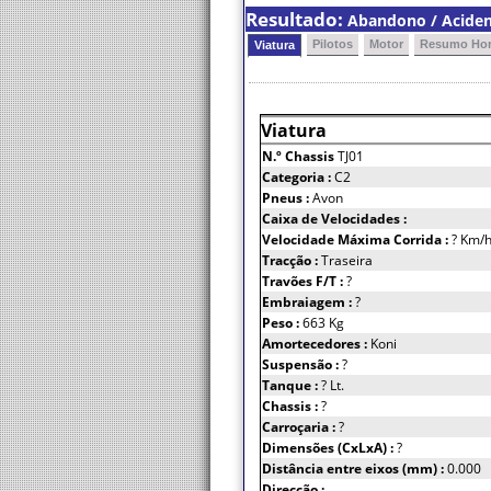
Resultado:
Abandono / Acident
Pilotos
Motor
Resumo Hor
Viatura
Viatura
N.º Chassis
TJ01
Categoria :
C2
Pneus :
Avon
Caixa de Velocidades :
Velocidade Máxima Corrida :
? Km/
Tracção :
Traseira
Travões F/T :
?
Embraiagem :
?
Peso :
663 Kg
Amortecedores :
Koni
Suspensão :
?
Tanque :
? Lt.
Chassis :
?
Carroçaria :
?
Dimensões (CxLxA) :
?
Distância entre eixos (mm) :
0.000
Direcção :