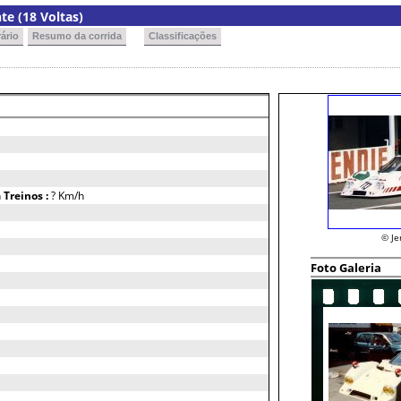
e (18 Voltas)
ário
Resumo da corrida
Classificações
h
Treinos :
? Km/h
© Je
Foto Galeria