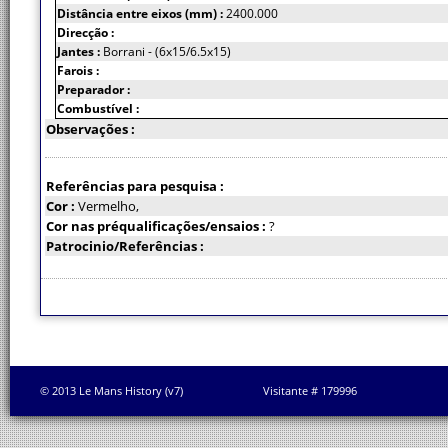
Distância entre eixos (mm) :
2400.000
Direcção :
Jantes :
Borrani - (6x15/6.5x15)
Farois :
Preparador :
Combustível :
Observações :
Referências para pesquisa :
Cor :
Vermelho,
Cor nas préqualificações/ensaios :
?
Patrocinio/Referências :
© 2013 Le Mans History (v7)
Visitante # 179996