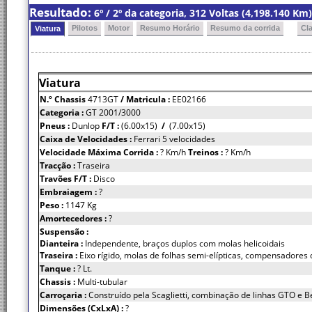
Resultado:
6º / 2º da categoria, 312 Voltas (4,198.140 K
Pilotos
Motor
Resumo Horário
Resumo da corrida
Cl
Viatura
Viatura
N.º Chassis
4713GT
/ Matricula :
EE02166
Categoria :
GT 2001/3000
Pneus :
Dunlop
F/T :
(6.00x15)
/
(7.00x15)
Caixa de Velocidades :
Ferrari 5 velocidades
Velocidade Máxima Corrida :
? Km/h
Treinos :
? Km/h
Tracção :
Traseira
Travões F/T :
Disco
Embraiagem :
?
Peso :
1147 Kg
Amortecedores :
?
Suspensão :
Dianteira :
Independente, braços duplos com molas helicoidais
Traseira :
Eixo rígido, molas de folhas semi-elípticas, compensadores 
Tanque :
? Lt.
Chassis :
Multi-tubular
Carroçaria :
Construído pela Scaglietti, combinação de linhas GTO e B
Dimensões (CxLxA) :
?